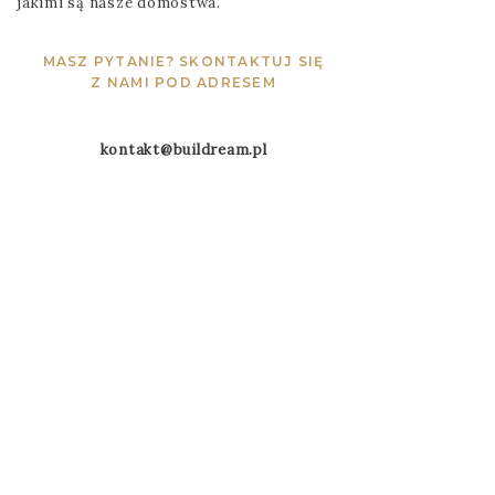
jakimi są nasze domostwa.
MASZ PYTANIE? SKONTAKTUJ SIĘ
Z NAMI POD ADRESEM
kontakt@buildream.pl