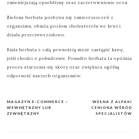
zmieniejszają opuchliznę oraz zaczerwienienie oczu.
Zielona herbata pozbywa się zanieczyszczeń z
organzimu, obniża poziom cholesterolu we krwi i
dziala przeciwwrzodowo.
Biała herbata z całą pewnością może zastąpić kawę,
jeśli chodzi o pobudzenie. Ponadto herbata ta opóźnia
proces starzenia się skóry oraz zwiększa ogólną
odporność naszych organizmów.
MAGAZYN E-COMMERCE –
WEŁNA Z ALPAKI
Nawigacja
WEWNĘTRZNY LUB
CENIONA WŚRÓD
wpisu
ZEWNĘTRZNY
SPECJALISTÓW