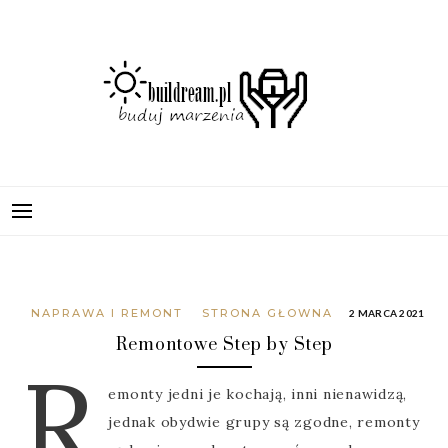
Skip
to
content
BUILDREAM.PL
BUDUJ SWOJE MARZENIA
NAPRAWA I REMONT
STRONA GŁOWNA
2 MARCA 2021
Remontowe Step by Step
R
emonty jedni je kochają, inni nienawidzą,
jednak obydwie grupy są zgodne, remonty