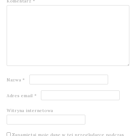
Komentarz
*
Nazwa
*
Adres email
*
Witryna internetowa
Zapamiętaj moje dane w tej przeglądarce podczas