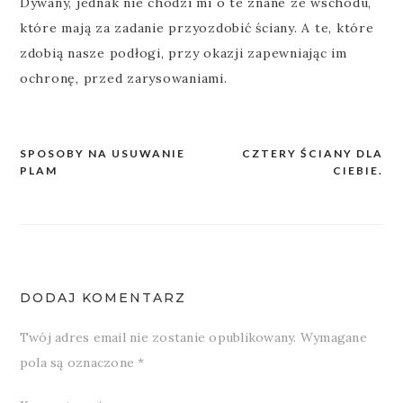
Dywany, jednak nie chodzi mi o te znane ze wschodu,
które mają za zadanie przyozdobić ściany. A te, które
zdobią nasze podłogi, przy okazji zapewniając im
ochronę, przed zarysowaniami.
SPOSOBY NA USUWANIE
CZTERY ŚCIANY DLA
Nawigacja
PLAM
CIEBIE.
wpisu
DODAJ KOMENTARZ
Twój adres email nie zostanie opublikowany.
Wymagane
pola są oznaczone
*