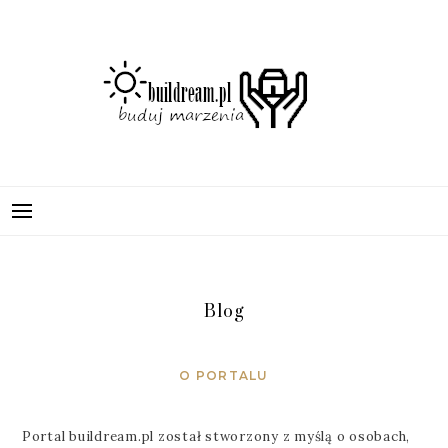
Skip
to
content
BUILDREAM.PL
BUDUJ SWOJE MARZENIA
Blog
O PORTALU
Portal buildream.pl został stworzony z myślą o osobach,