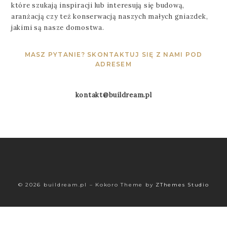
które szukają inspiracji lub interesują się budową,
aranżacją czy też konserwacją naszych małych gniazdek,
jakimi są nasze domostwa.
MASZ PYTANIE? SKONTAKTUJ SIĘ Z NAMI POD
ADRESEM
kontakt@buildream.pl
© 2026 buildream.pl
–
Kokoro Theme by
ZThemes Studio